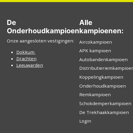
De
Alle
Onderhoudkampioen
kampioenen:
Onze aangesloten vestigingen:
Aircokampioen
APK kampioen
Dokkum
Drachten
Autobandenkampioen
Leeuwarden
Distributieriemkampioe
Koppelingkampioen
Onderhoudkampioen
Remkampioen
Schokdemperkampioen
De Trekhaakkampioen
Login