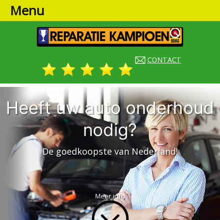
Menu
CONTACT
Heeft uw auto onderhoud
nodig?
De goedkoopste van Nederland!
Meer info