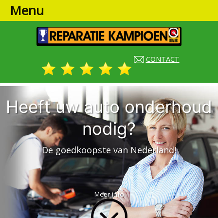
Menu
CONTACT
Heeft uw auto onderhoud
nodig?
De goedkoopste van Nederland!
Meer info