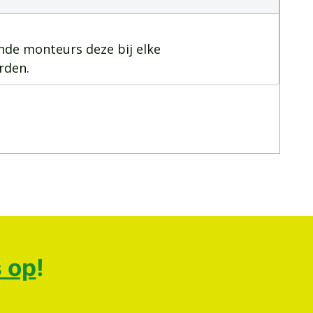
inde monteurs deze bij elke
rden.
 op
!