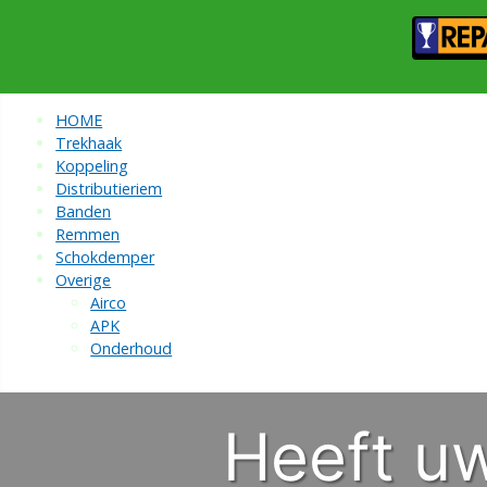
HOME
Trekhaak
Koppeling
Distributieriem
Banden
Remmen
Schokdemper
Overige
Airco
APK
Onderhoud
Heeft u