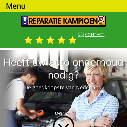
Menu
CONTACT
Heeft uw auto onderhoud
nodig?
De goedkoopste van Nederland!
Meer info