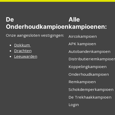
De
Alle
Onderhoudkampioen
kampioenen:
Onze aangesloten vestigingen:
Aircokampioen
APK kampioen
Dokkum
Drachten
Autobandenkampioen
Leeuwarden
Distributieriemkampioe
Koppelingkampioen
Onderhoudkampioen
Remkampioen
Schokdemperkampioen
De Trekhaakkampioen
Login