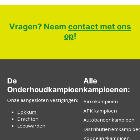
Vragen? Neem
contact met ons
op
!
De
Alle
Onderhoudkampioen
kampioenen:
Onze aangesloten vestigingen:
Aircokampioen
APK kampioen
Dokkum
Drachten
Autobandenkampioen
Leeuwarden
Distributieriemkampioe
Koppelingkampioen