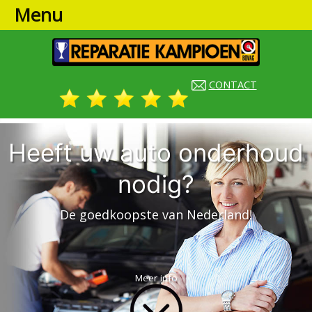
Menu
CONTACT
Heeft uw auto onderhoud
nodig?
De goedkoopste van Nederland!
Meer info