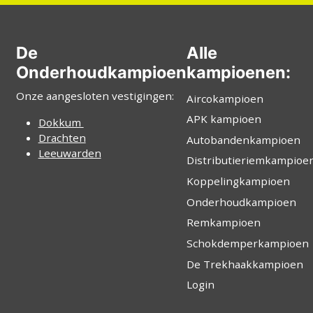
De
Alle
Onderhoudkampioen
kampioenen:
Onze aangesloten vestigingen:
Aircokampioen
APK kampioen
Dokkum
Drachten
Autobandenkampioen
Leeuwarden
Distributieriemkampioe
Koppelingkampioen
Onderhoudkampioen
Remkampioen
Schokdemperkampioen
De Trekhaakkampioen
Login