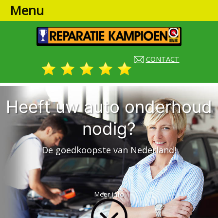
Menu
CONTACT
Heeft uw auto onderhoud
nodig?
De goedkoopste van Nederland!
Meer info