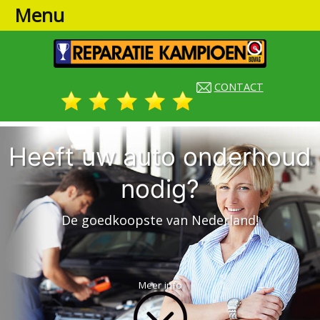
Menu
CONTACT
Heeft uw auto onderhoud
nodig?
De goedkoopste van Nederland!
Meer info