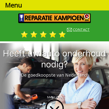
Menu
CONTACT
Heeft uw auto onderhoud
nodig?
De goedkoopste van Nederland!
Meer info