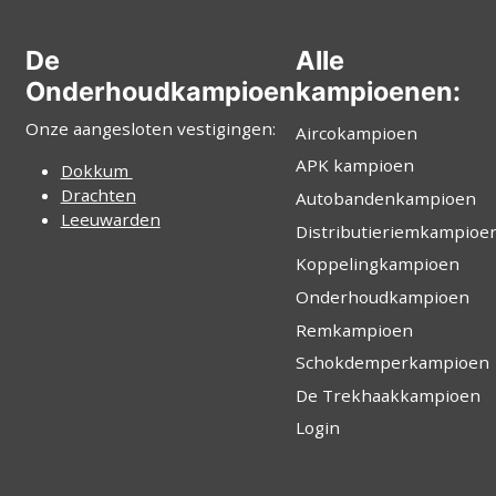
De
Alle
Onderhoudkampioen
kampioenen:
Onze aangesloten vestigingen:
Aircokampioen
APK kampioen
Dokkum
Drachten
Autobandenkampioen
Leeuwarden
Distributieriemkampioe
Koppelingkampioen
Onderhoudkampioen
Remkampioen
Schokdemperkampioen
De Trekhaakkampioen
Login