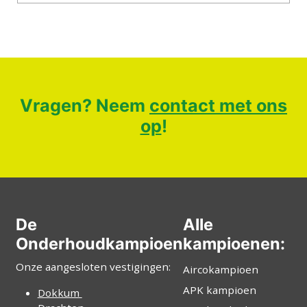
Vragen? Neem
contact met ons
op
!
De
Alle
Onderhoudkampioen
kampioenen:
Onze aangesloten vestigingen:
Aircokampioen
APK kampioen
Dokkum