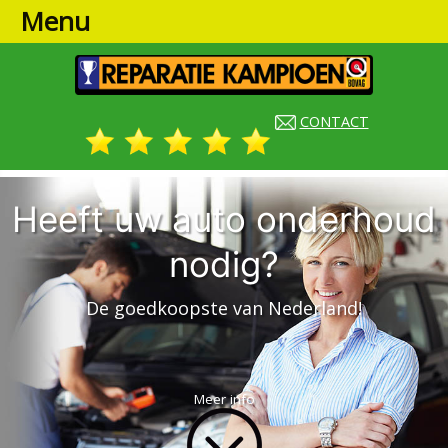
Menu
CONTACT
Heeft uw auto onderhoud
nodig?
De goedkoopste van Nederland!
Meer info